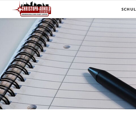
SCHUL
Aktuell
Unsere
Mittag
Schula
Schulr
Termin
Zeiten
Übersic
Stelle