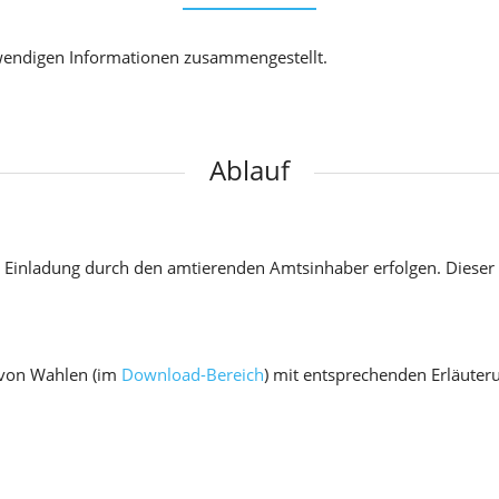
Hygienekonzept
twendigen Informationen zusammengestellt.
Information für Schulanfänger 2026/2027
Kontaktinformationen
Beschwerdemanagment
Ablauf
Formulare
Übersicht D-Arzt
 Einladung durch den amtierenden Amtsinhaber erfolgen. Dieser
g von Wahlen (im
Download-Bereich
) mit entsprechenden Erläute