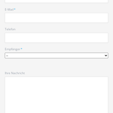
Pflichtfeld
E-Mail
*
Telefon
Pflichtfeld
Empfänger
*
Ihre Nachricht