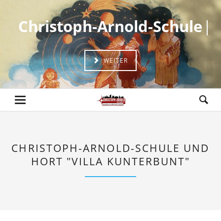
Christoph-Arnold-Schule
Christoph-Arnold-Schule
WEITER
CHRISTOPH-ARNOLD-SCHULE UND
HORT "VILLA KUNTERBUNT"