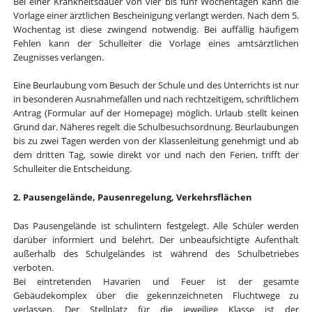
Bei einer Krankheitsdauer von vier bis fünf Wochentagen kann die
Vorlage einer ärztlichen Bescheinigung verlangt werden. Nach dem 5.
Wochentag ist diese zwingend notwendig. Bei auffällig häufigem
Fehlen kann der Schulleiter die Vorlage eines amtsärztlichen
Zeugnisses verlangen.
Eine Beurlaubung vom Besuch der Schule und des Unterrichts ist nur
in besonderen Ausnahmefällen und nach rechtzeitigem, schriftlichem
Antrag (Formular auf der Homepage) möglich. Urlaub stellt keinen
Grund dar. Näheres regelt die Schulbesuchsordnung. Beurlaubungen
bis zu zwei Tagen werden von der Klassenleitung genehmigt und ab
dem dritten Tag, sowie direkt vor und nach den Ferien, trifft der
Schulleiter die Entscheidung.
2. Pausengelände, Pausenregelung, Verkehrsflächen
Das Pausengelände ist schulintern festgelegt. Alle Schüler werden
darüber informiert und belehrt. Der unbeaufsichtigte Aufenthalt
außerhalb des Schulgeländes ist während des Schulbetriebes
verboten.
Bei eintretenden Havarien und Feuer ist der gesamte
Gebäudekomplex über die gekennzeichneten Fluchtwege zu
verlassen. Der Stellplatz für die jeweilige Klasse ist der