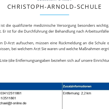
CHRISTOPH-ARNOLD-SCHULE
Hygienekonzept
Information für Schulanfänger 2026/2027
Kontaktinformationen
st die qualifizierte medizinische Versorgung besonders wichtig
t. Er ist für die Durchführung der Behandlung nach Arbeitsunfäll
Beschwerdemanagment
en D-Arzt aufsuchen, müssen eine Rückmeldung an die Schule o
Formulare
g wissen, bei welchem Arzt Sie waren und welche Maßnahmen ergr
Übersicht D-Arzt
 Liste (die Entfernungsangaben beziehen sich auf unsere Einrichtu