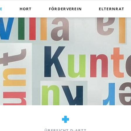
E
HORT
FÖRDERVEREIN
ELTERNRAT
e Informationen
Unser Hort
Elternvertretun
 Schule
Angebote im Hort
Elternabend
sversorgung
Aktionstage
Elternrat
nfängerinformationen
Hortanmeldung
Schulkonferenz
egeln/Hausordnung
Unser Projekt - Kinder lösen Konflikte selbst
Wahlen
e
Ferien
Wissen CAS
Schließzeiten im Schuljahr 2025/2026
Abkürzungen & 
Tagesablauf
Downloads
nanzeigen
Elternbeiträge
Jahresbelehrungen
ÜBERSICHT D-ARZT