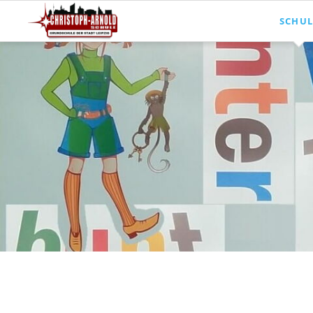
SCHUL
Aktuell
Unsere
Mittag
Schula
Schulr
Termin
Zeiten
Stelle